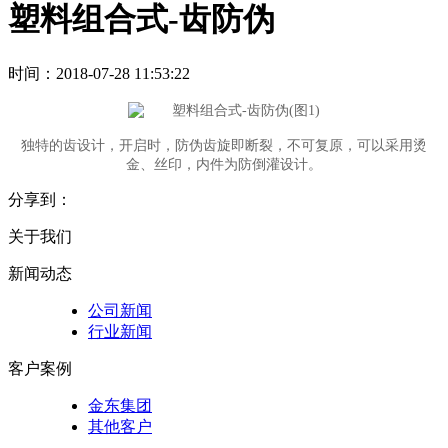
塑料组合式-齿防伪
时间：2018-07-28 11:53:22
独特的齿设计，开启时，防伪齿旋即断裂，不可复原，可以采用烫
金、丝印，内件为防倒灌设计。
分享到：
关于我们
新闻动态
公司新闻
行业新闻
客户案例
金东集团
其他客户