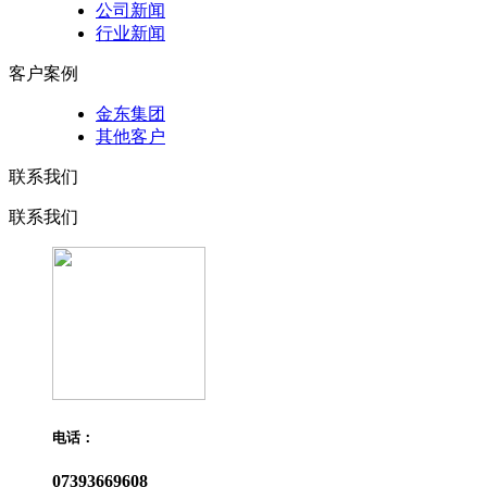
公司新闻
行业新闻
客户案例
金东集团
其他客户
联系我们
联系我们
电话：
07393669608