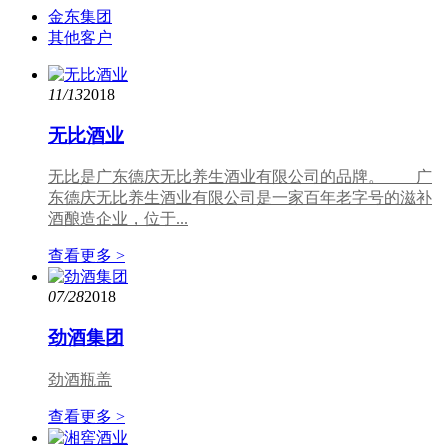
金东集团
其他客户
11/13
2018
无比酒业
无比是广东德庆无比养生酒业有限公司的品牌。 广
东德庆无比养生酒业有限公司是一家百年老字号的滋补
酒酿造企业，位于...
查看更多 >
07/28
2018
劲酒集团
劲酒瓶盖
查看更多 >