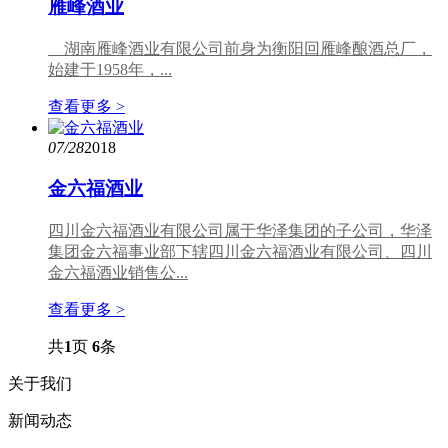
雁峰酒业
湖南雁峰酒业有限公司前身为衡阳回雁峰酿酒总厂，
始建于1958年，...
查看更多 >
07/28
2018
金六福酒业
四川金六福酒业有限公司属于华泽集团的子公司，华泽
集团金六福事业部下辖四川金六福酒业有限公司、四川
金六福酒业销售公...
查看更多 >
共
1
页
6
条
关于我们
新闻动态